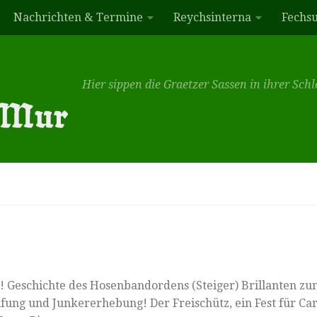
Nachrichten & Termine
Reychsinterna
Fechs
Hier sippen die Graetzer Sassen in ihrer Sc
Geschichte des Hosenbandordens (Steiger) Brillanten zu
ung und Junkererhebung! Der Freischütz, ein Fest für Car