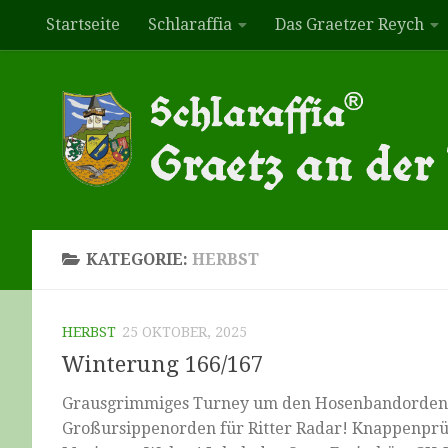
Startseite
Schlaraffia
Das Graetzer Reych
Zum Inhalt springen
KATEGORIE:
HERBST
HERBST
25 OKTOBER, 2025
Winterung 166/167
Grausgrimmiges Turney um den Hosenbandorden! 
Großursippenorden für Ritter Radar! Knappenprüf