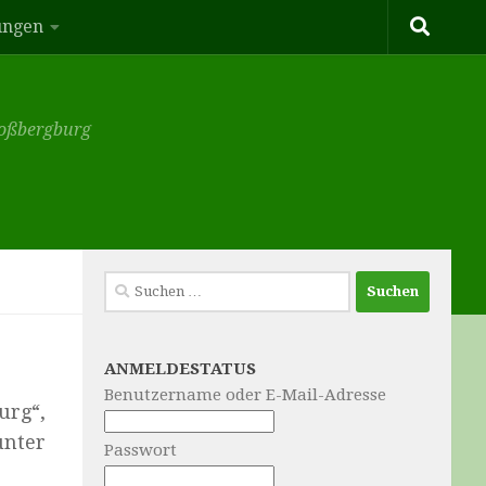
ungen
hloßbergburg
Suchen
nach:
ANMELDESTATUS
Benutzername oder E-Mail-Adresse
urg“,
unter
Passwort