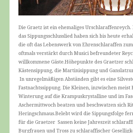
Die Graetz ist ein ehemaliges Urschlaraffenreych
das Sippungsschlusslied haben sich bis heute erh
die oft das Lebenswerk von Ehrenschlaraffen zum 
oftmals verstärkt durch Musici befreundeter Reyc
willkommene Gäste.Höhepunkte des Graetzer schlar
Kästensippung, die Martinisippung und Ganslatzu
In unregelmäßigen Abständen gibt es eine Silves
Fastnachtssippung. Die Kleinen, inzwischen meist 
Winterung auf die Krampuskrystalline und im Fas
Aschermittwoch beatzen und beschwatzen sich Ritt
Heringschmaus.Belebt wird die Sippungsfolge fe
für die Graetzer Sassen keine Jahreszeit schlaraf
Burgfrauen und Tross zu schlaraffischer Geselligke