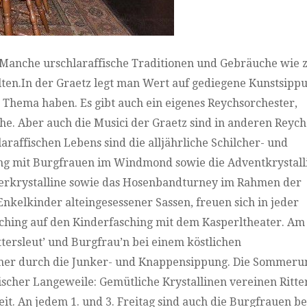
. Manche urschlaraffische Traditionen und Gebräuche wie z
alten.In der Graetz legt man Wert auf gediegene Kunstsipp
Thema haben. Es gibt auch ein eigenes Reychsorchester,
he. Aber auch die Musici der Graetz sind in anderen Reyc
affischen Lebens sind die alljährliche Schilcher- und
ng mit Burgfrauen im Windmond sowie die Adventkrystall
terkrystalline sowie das Hosenbandturney im Rahmen der
Enkelkinder alteingesessener Sassen, freuen sich in jeder
ching auf den Kinderfasching mit dem Kasperltheater. Am
ersleut’ und Burgfrau’n bei einem köstlichen
rner durch die Junker- und Knappensippung. Die Sommerun
fischer Langeweile: Gemütliche Krystallinen vereinen Ritte
it. An jedem 1. und 3. Freitag sind auch die Burgfrauen be