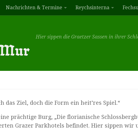
Nachrichten & Termine
Reychsinterna
Fechs
Hier sippen die Graetzer Sassen in ihrer Sc
das Ziel, doch die Form ein heit’res Spiel.“
eine prächtige Burg, „Die florianische Schlossbergb
rten Grazer Parkhotels befindet. Hier sippen wir 