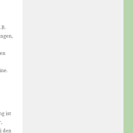
.B.
ungen,
hen
ine.
g ist
r,
i den