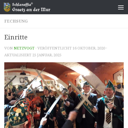
Zum Inhalt springen
FECHSUNG
Einritte
VON
NETZVOGT
· VERÖFFENTLICHT
16 OKTOBER, 2020
·
AKTUALISIERT
25 JANUAR, 2025